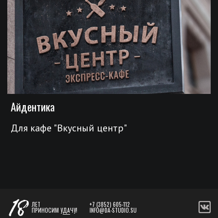
Айдентика
Для кафе "Вкусный центр"
ЛЕТ
+7 (3852) 605-112
ПРИНОСИМ У
ДА
ЧУ!
INFO@DA-STUDIO.SU